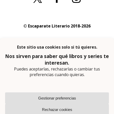
© Escaparate Literario 2018-2026
Aviso legal
–
Política de cookies
–
Política de
privacidad
En calidad de afiliado de Amazon obtengo
ingresos por las compras adscritas que
cumplen los requisitos aplicables
Página web diseñada por
Lector Cero