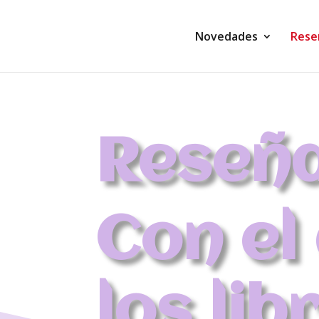
Novedades
Rese
Reseña
Con el
los lib