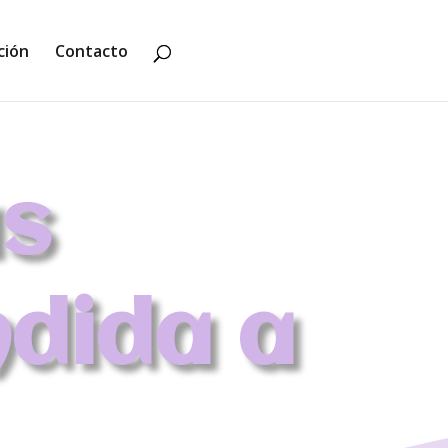
ción
Contacto
as
ndida a