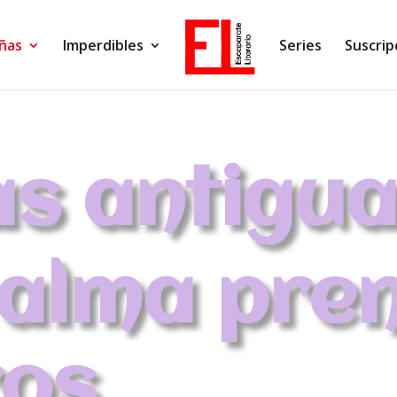
ñas
Imperdibles
Series
Suscrip
s antigu
 alma pre
ros