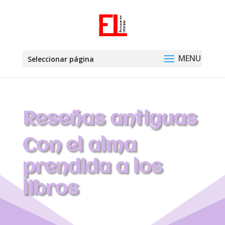
Seleccionar página
Reseñas antiguas
Con el alma
prendida a los
libros